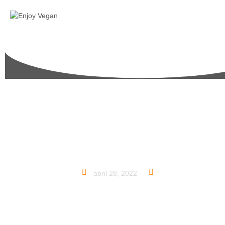
¡GASTRONOMIA
GOURMET
CRUDIVEGANA EN TU
MESA!
abril 28, 2022