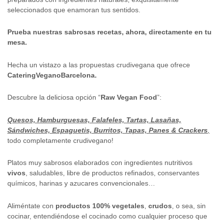
seleccionados que enamoran tus sentidos.
Prueba nuestras sabrosas recetas, ahora, directamente en tu
mesa.
Hecha un vistazo a las propuestas crudivegana que ofrece
CateringVeganoBarcelona.
Descubre la deliciosa opción “
Raw Vegan Food
”:
Quesos, Hamburguesas, Falafeles, Tartas, Lasañas,
Sándwiches, Espaguetis, Burritos, Tapas, Panes & Crackers
,
todo completamente crudivegano!
Platos muy sabrosos elaborados con ingredientes nutritivos
vivos
, saludables, libre de productos refinados, conservantes
químicos, harinas y azucares convencionales…
Aliméntate con
productos 100% vegetales
,
crudos
, o sea, sin
cocinar, entendiéndose el cocinado como cualquier proceso que